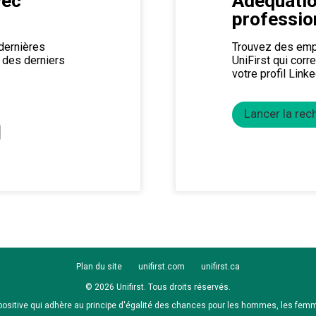
vec
Adéquati
professio
dernières
Trouvez des emp
 des derniers
UniFirst qui cor
votre profil Linke
Lancer la rec
Plan du site
unifirst.com
unifirst.ca
© 2026 Unifirst. Tous droits réservés.
 positive qui adhère au principe d'égalité des chances pour les hommes, les fe