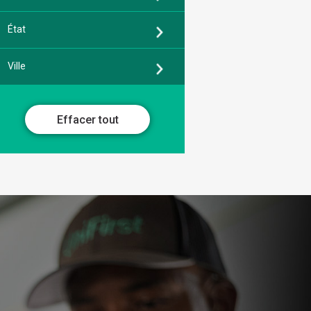
État
Ville