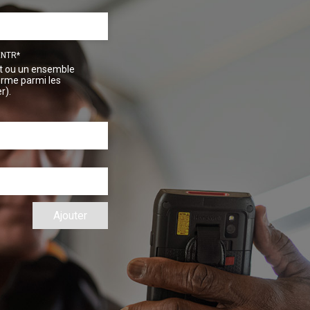
ENTR
t ou un ensemble
erme parmi les
r).
Ajouter