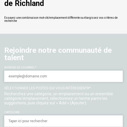
de Richland
Essayez une combinaison mot-clé/emplacement différente ou élargissez vos critères de
recherche
Rejoindre notre communauté de
talent
ADRESSE DE COURRIEL
SÉLECTIONNER LES POSTES QUI VOUS INTÉRESSENTR
Recherchez une catégorie, un emplacement ou un ensemble
catégorie/emplacement, sélectionnez un terme parmi les
suggestions, puis cliquez sur « Add » (Ajouter).
CATÉGORIE