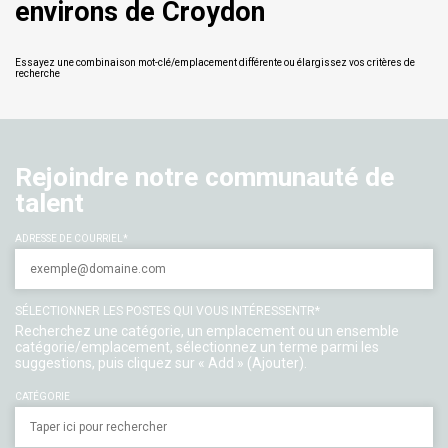
environs de Croydon
Essayez une combinaison mot-clé/emplacement différente ou élargissez vos critères de
recherche
Rejoindre notre communauté de
talent
ADRESSE DE COURRIEL
SÉLECTIONNER LES POSTES QUI VOUS INTÉRESSENTR
Recherchez une catégorie, un emplacement ou un ensemble
catégorie/emplacement, sélectionnez un terme parmi les
suggestions, puis cliquez sur « Add » (Ajouter).
CATÉGORIE